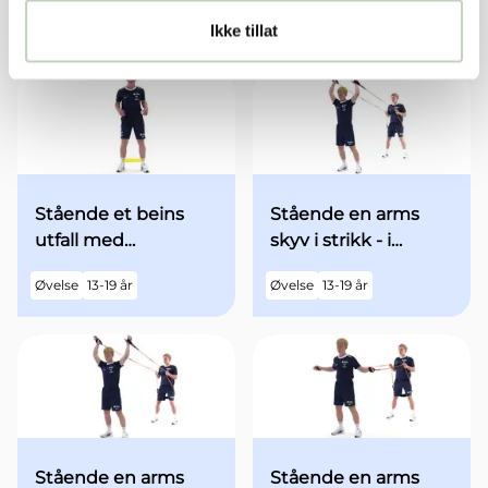
Ikke tillat
Relaterte øvelser
Stående et beins
Stående en arms
utfall med
skyv i strikk - i
minibands fra
utgangsstilling med
Øvelse
13-19 år
Øvelse
13-19 år
utgangsstilling
begge armene over
hodet - med økt fart
Stående en arms
Stående en arms