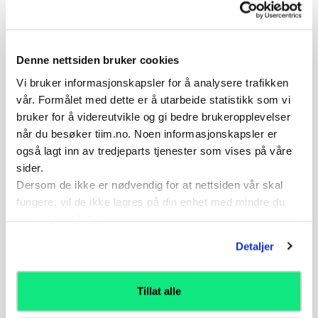
Individuell øvelse med strikk. Det anbefales lav
motstand i tidlig fase og gradvis øke etter hvert
som kraften og kontrollen øker.
Denne nettsiden bruker cookies
1-20 repetisjoner -Ta hyppige pauser og tenk alltid
"Kvalitet over kvantitet" - der kvaliteten (god
Vi bruker informasjonskapsler for å analysere trafikken
kroppskontrol, stor kraft og fart) i hver repetisjon du
vår. Formålet med dette er å utarbeide statistikk som vi
gjør er viktigere enn antall repetisjoner. "Det er
bruker for å videreutvikle og gi bedre brukeropplevelser
bedre med en bra enn mange dårlig". Du kan trene
når du besøker tiim.no. Noen informasjonskapsler er
dette 2-3 x pr uke. Ikke tren med sårhet eller
også lagt inn av tredjeparts tjenester som vises på våre
smerte.
sider.
Dersom de ikke er nødvendig for at nettsiden vår skal
Variasjoner
fungere, vil de ikke lagres på din enhet med mindre du
samtykker til dette.
Variasjon i utgangsstilling - i "utfall stilling"
Økt fart i skyvet
Detaljer
Arm drag i ulik retning - bakover
Arm drag i ulik retning - fremover
Tillat alle