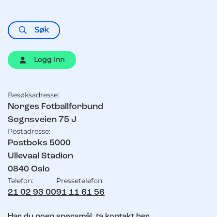
Søk
Logg inn
Besøksadresse:
Kontaktinformasjon
Norges Fotballforbund
Sognsveien 75 J
Postadresse:
Postboks 5000
Ullevaal Stadion
0840
Oslo
Telefon:
Pressetelefon:
21 02 93 00
91 11 61 56
Har du noen spørsmål,
ta kontakt her
.