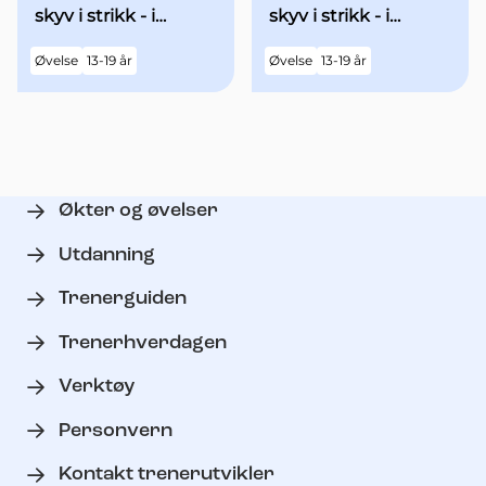
skyv i strikk - i
skyv i strikk - i
utgangsstilling med
utgangsstilling med
Øvelse
13-19 år
Øvelse
13-19 år
begge armene over
begge armene
hodet
"90grader" ut til
siden - med økt fart
Økter og øvelser
Utdanning
Trenerguiden
Trenerhverdagen
Verktøy
Personvern
Kontakt trenerutvikler