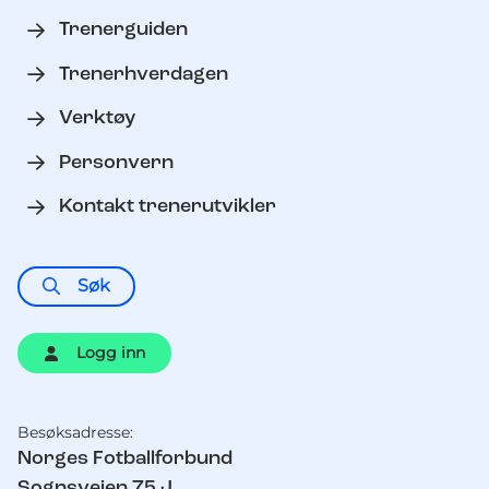
Trenerguiden
Trenerhverdagen
Verktøy
Personvern
Kontakt trenerutvikler
Søk
Logg inn
Besøksadresse:
Kontaktinformasjon
Norges Fotballforbund
Sognsveien 75 J