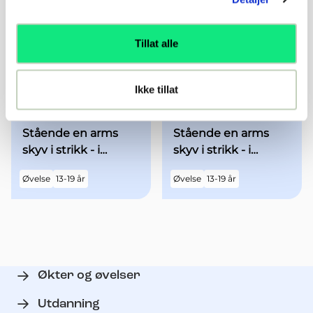
Øvelse
13-19 år
Øvelse
13-19 år
utgangsstilling
begge armene over
hodet - med økt fart
Tillat alle
Ikke tillat
Stående en arms
Stående en arms
skyv i strikk - i
skyv i strikk - i
utgangsstilling med
utgangsstilling med
Øvelse
13-19 år
Øvelse
13-19 år
begge armene over
begge armene
hodet
"90grader" ut til
siden - med økt fart
Økter og øvelser
Utdanning