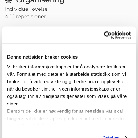
Individuell øvelse
4-12 repetisjoner
Variasjoner
Øke utslag i rotasjon overkropp
Denne nettsiden bruker cookies
Vi bruker informasjonskapsler for å analysere trafikken
Relaterte øvelser
vår. Formålet med dette er å utarbeide statistikk som vi
bruker for å videreutvikle og gi bedre brukeropplevelser
når du besøker tiim.no. Noen informasjonskapsler er
også lagt inn av tredjeparts tjenester som vises på våre
sider.
Dersom de ikke er nødvendig for at nettsiden vår skal
fungere, vil de ikke lagres på din enhet med mindre du
Stående et beins
Stående en arms
samtykker til dette.
utfall med
skyv i strikk - i
minibands fra
utgangsstilling med
Detaljer