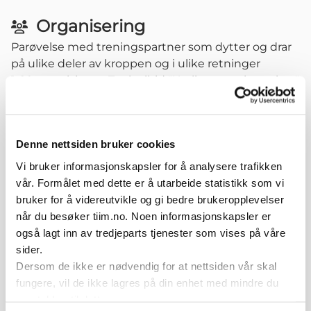
Organisering
Parøvelse med treningspartner som dytter og drar
på ulike deler av kroppen og i ulike retninger
1-20 repetisjoner. Tenk alltid "Kvalitet over kvantitet"
- der kvaliteten (god kroppskontrol og stor fart) i
hver repetisjon du gjør er viktigere enn antall
repetisjoner. Øvelsen kan trenes daglig.
Denne nettsiden bruker cookies
Variasjoner
Vi bruker informasjonskapsler for å analysere trafikken
vår. Formålet med dette er å utarbeide statistikk som vi
Øke farten i steget før kontrollert stopp
bruker for å videreutvikle og gi bedre brukeropplevelser
Øke lengden på steget før kontrollert stopp
når du besøker tiim.no. Noen informasjonskapsler er
Øke kravet til balanse ved å introdusere ustabilt
også lagt inn av tredjeparts tjenester som vises på våre
underlag
sider.
Øke kravet til overkroppskontroll ved å bruke
Dersom de ikke er nødvendig for at nettsiden vår skal
vektvest
fungere, vil de ikke lagres på din enhet med mindre du
Øke kompleksitet ved å redusere synet som kilde
samtykker til dette.
til informasjon