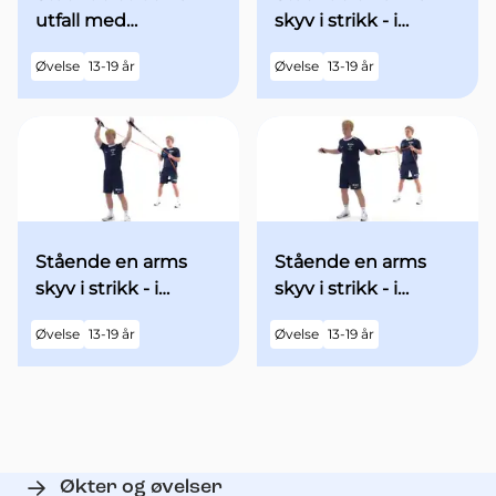
utfall med
skyv i strikk - i
minibands fra
utgangsstilling med
Øvelse
13-19 år
Øvelse
13-19 år
utgangsstilling
begge armene over
hodet - med økt fart
Stående en arms
Stående en arms
skyv i strikk - i
skyv i strikk - i
utgangsstilling med
utgangsstilling med
Øvelse
13-19 år
Øvelse
13-19 år
begge armene over
begge armene
hodet
"90grader" ut til
siden - med økt fart
Økter og øvelser