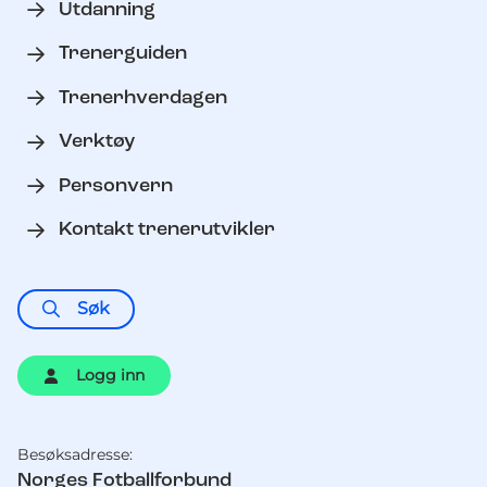
Utdanning
Trenerguiden
Trenerhverdagen
Verktøy
Personvern
Kontakt trenerutvikler
Søk
Logg inn
Besøksadresse:
Kontaktinformasjon
Norges Fotballforbund