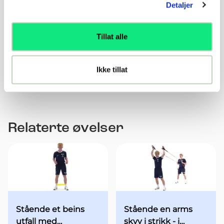
Detaljer
kommando.
Introduser forstyrrende ytre påvirkning -
kroppskontakt under utførelse
Tillat alle
Introdusere kombinasjoner av steg med
kontrollerte stopp på eget initiativ
Utføre kombinasjon av steg med kontrollerte stopp
Ikke tillat
på kommando
Relaterte øvelser
Stående et beins
Stående en arms
utfall med
skyv i strikk - i