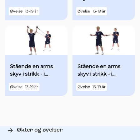
minibands fra
utgangsstilling med
Øvelse
13-19 år
Øvelse
13-19 år
utgangsstilling
begge armene over
hodet - med økt fart
Stående en arms
Stående en arms
skyv i strikk - i
skyv i strikk - i
utgangsstilling med
utgangsstilling med
Øvelse
13-19 år
Øvelse
13-19 år
begge armene over
begge armene
hodet
"90grader" ut til
siden - med økt fart
Økter og øvelser