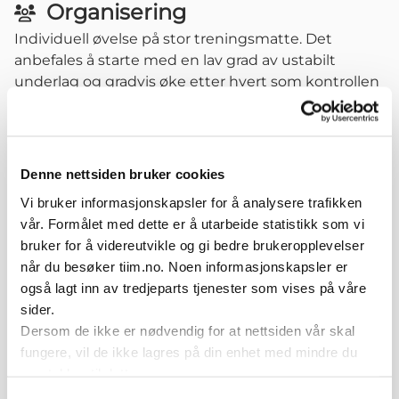
Organisering
Individuell øvelse på stor treningsmatte. Det
anbefales å starte med en lav grad av ustabilt
underlag og gradvis øke etter hvert som kontrollen
øker.
1-20 repetisjoner. Tenk alltid "Kvalitet over kvantitet"
- der kvaliteten (god kroppskontrol og stor fart) i
hver repetisjon du gjør er viktigere enn antall
Denne nettsiden bruker cookies
repetisjoner. Øvelsen kan trenes daglig.
Vi bruker informasjonskapsler for å analysere trafikken
vår. Formålet med dette er å utarbeide statistikk som vi
Variasjoner
bruker for å videreutvikle og gi bedre brukeropplevelser
Øke farten i steget før kontrollert stopp
når du besøker tiim.no. Noen informasjonskapsler er
Øke lengden på steget før kontrollert stopp
også lagt inn av tredjeparts tjenester som vises på våre
Øke kravet til overkroppskontroll ved å bruke
sider.
vektvest
Dersom de ikke er nødvendig for at nettsiden vår skal
Øke kompleksitet ved å redusere synet som kilde
fungere, vil de ikke lagres på din enhet med mindre du
til informasjon
samtykker til dette.
Øke kompleksitet ved å introdusere verbal stimuli -