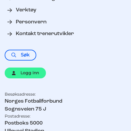
Verktøy
Personvern
Kontakt trenerutvikler
Søk
Logg inn
Besøksadresse:
Kontaktinformasjon
Norges Fotballforbund
Sognsveien 75 J
Postadresse:
Postboks 5000