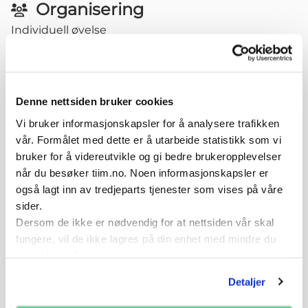
Organisering
Individuell øvelse
1-20 repetisjoner. Tenk alltid "Kvalitet over kvantitet"
- der kvaliteten (god kroppskontrol og stor fart) i
hver repetisjon du gjør er viktigere enn antall
repetisjoner. Øvelsen kan trenes daglig.
Denne nettsiden bruker cookies
Vi bruker informasjonskapsler for å analysere trafikken
Variasjoner
vår. Formålet med dette er å utarbeide statistikk som vi
Øke farten i steget før kontrollert stopp
bruker for å videreutvikle og gi bedre brukeropplevelser
Øke kravet til balanse ved å introdusere ustabilt
når du besøker tiim.no. Noen informasjonskapsler er
underlag
også lagt inn av tredjeparts tjenester som vises på våre
Øke kompleksitet ved å redusere synet som kilde
sider.
til informasjon
Dersom de ikke er nødvendig for at nettsiden vår skal
Øke kompleksitet ved å introdusere verbal stimuli -
fungere, vil de ikke lagres på din enhet med mindre du
kommando.
samtykker til dette.
Introduser forstyrrende ytre påvirkning -
Detaljer
kroppskontakt under utførelse
Introdusere kombinasjoner av steg med