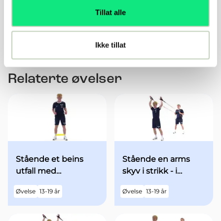
kontrollerte stopp på eget initiativ
Tillat alle
Utføre kombinasjon av steg med kontrollerte stopp
på kommando
Ikke tillat
Relaterte øvelser
Stående et beins
Stående en arms
utfall med
skyv i strikk - i
minibands fra
utgangsstilling med
Øvelse
13-19 år
Øvelse
13-19 år
utgangsstilling
begge armene over
hodet - med økt fart