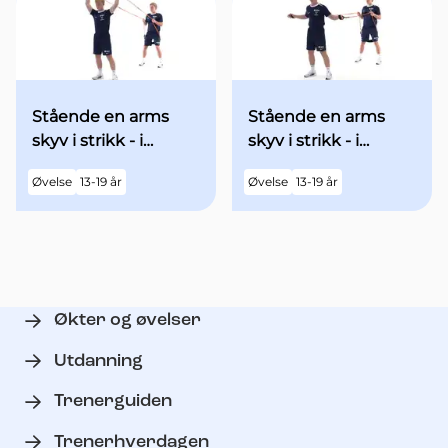
Stående en arms
Stående en arms
skyv i strikk - i
skyv i strikk - i
utgangsstilling med
utgangsstilling med
Øvelse
13-19 år
Øvelse
13-19 år
begge armene over
begge armene
hodet
"90grader" ut til
siden - med økt fart
Økter og øvelser
Utdanning
Trenerguiden
Trenerhverdagen