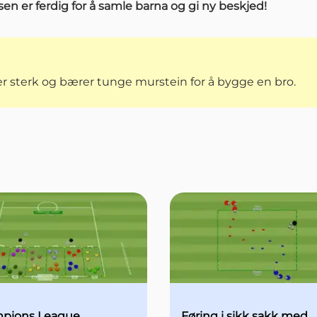
en er ferdig for å samle barna og gi ny beskjed!
 er sterk og bærer tunge murstein for å bygge en bro.
pions League
Føring i sikk sakk med