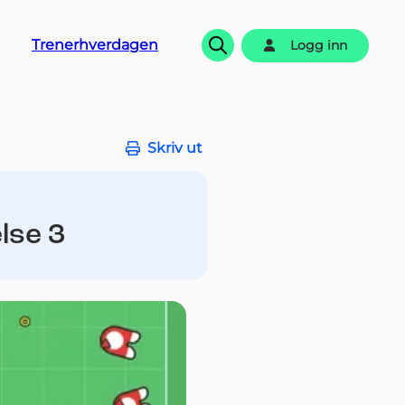
Trenerhverdagen
Logg inn
Søk
Skriv ut
lse 3