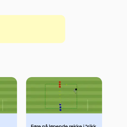
Føre på løpende rekke i "sikk