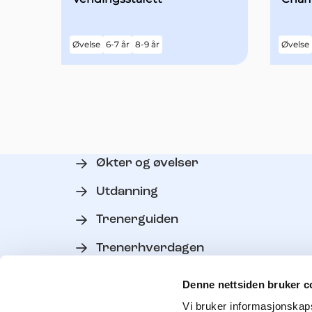
Øvelse
6-7 år
8-9 år
Øvelse
Økter og øvelser
Utdanning
Trenerguiden
Trenerhverdagen
Verktøy
Denne nettsiden bruker c
Personvern
Vi bruker informasjonskapsl