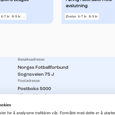
avslutning
6-7 år
8-9 år
...
Øvelse
6-7 år
8-9 år
Besøksadresse:
Kontaktinformasjon
Norges Fotballforbund
Sognsveien 75 J
Postadresse:
Postboks 5000
Ullevaal Stadion
0840
Oslo
ookies
Telefon:
er for å analysere trafikken vår. Formålet med dette er å utarbei