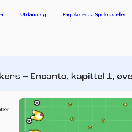
er
Utdanning
Fagplaner og Spillmodeller
ers – Encanto, kapittel 1, øve
tler