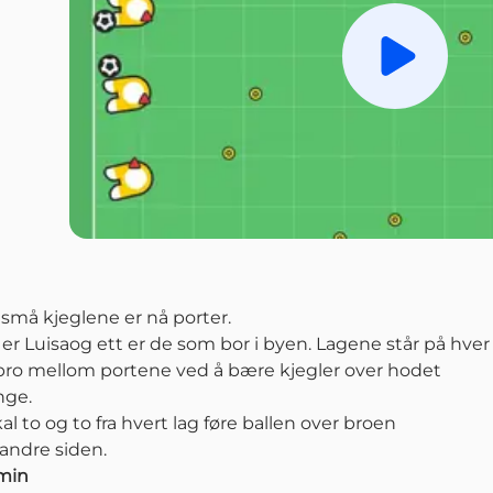
Spill av
 små kjeglene er nå porter.
m er Luisaog ett er de som bor i byen. Lagene står på hver 
bro mellom portene ved å bære kjegler over hodet
nge.
al to og to fra hvert lag føre ballen over broen
 andre siden.
 min