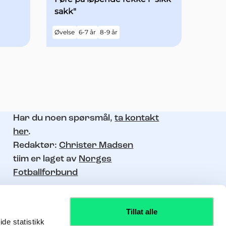
sakk"
Øvelse
6-7 år
8-9 år
Har du noen spørsmål,
ta kontakt
her
.
Redaktør:
Christer Madsen
tiim er laget av
Norges
Fotballforbund
Tillat alle
de statistikk