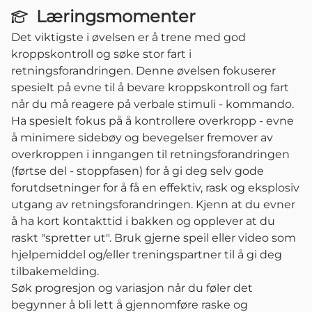
Læringsmomenter
Det viktigste i øvelsen er å trene med god
kroppskontroll og søke stor fart i
retningsforandringen. Denne øvelsen fokuserer
spesielt på evne til å bevare kroppskontroll og fart
når du må reagere på verbale stimuli - kommando.
Ha spesielt fokus på å kontrollere overkropp - evne
å minimere sidebøy og bevegelser fremover av
overkroppen i inngangen til retningsforandringen
(førtse del - stoppfasen) for å gi deg selv gode
forutdsetninger for å få en effektiv, rask og eksplosiv
utgang av retningsforandringen. Kjenn at du evner
å ha kort kontakttid i bakken og opplever at du
raskt "spretter ut". Bruk gjerne speil eller video som
hjelpemiddel og/eller treningspartner til å gi deg
tilbakemelding.
Søk progresjon og variasjon når du føler det
begynner å bli lett å gjennomføre raske og