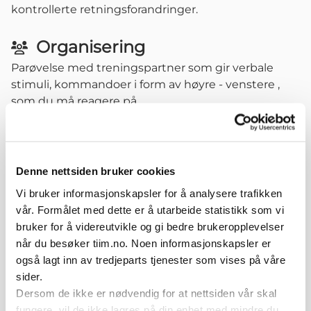
kontrollerte retningsforandringer.
Organisering
Parøvelse med treningspartner som gir verbale
stimuli, kommandoer i form av høyre - venstere ,
som du må reagere på.
1-20 repetisjoner.Tenk alltid "Kvalitet over kvantitet"
- der kvaliteten (god kroppskontrol og stor fart) i
hver repetisjon du gjør er viktigere enn antall
repetisjoner. Øvelsen kan trenes daglig. Ikke tren
Denne nettsiden bruker cookies
med sårhet eller smerter.
Vi bruker informasjonskapsler for å analysere trafikken
vår. Formålet med dette er å utarbeide statistikk som vi
Variasjoner
bruker for å videreutvikle og gi bedre brukeropplevelser
Øke farten i retningsforandringen
når du besøker tiim.no. Noen informasjonskapsler er
Øke farten før retningsforandringen
også lagt inn av tredjeparts tjenester som vises på våre
Øke kravet til balanse ved å introdusere ustabilt
sider.
underlag
Dersom de ikke er nødvendig for at nettsiden vår skal
Øke kravet til overkroppskontroll ved å bruke
fungere, vil de ikke lagres på din enhet med mindre du