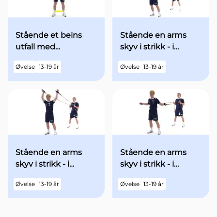
Stående et beins
Stående en arms
utfall med
skyv i strikk - i
minibands fra
utgangsstilling med
Øvelse
13-19 år
Øvelse
13-19 år
utgangsstilling
begge armene over
hodet - med økt fart
Stående en arms
Stående en arms
skyv i strikk - i
skyv i strikk - i
utgangsstilling med
utgangsstilling med
Øvelse
13-19 år
Øvelse
13-19 år
begge armene over
begge armene
hodet
"90grader" ut til
siden - med økt fart