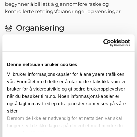
begynner å bli lett å gjennomføre raske og
kontrollerte retningsforandringer og vendinger.
Organisering
Individuell øvelse. Retningsforandring etter 3 steg
inngang.
1-20 repetisjoner.Tenk alltid "Kvalitet over kvantitet"
- der kvaliteten (god kroppskontrol og stor fart) i
Denne nettsiden bruker cookies
hver repetisjon du gjør er viktigere enn antall
repetisjoner. Øvelsen kan trenes daglig. Ikke tren
Vi bruker informasjonskapsler for å analysere trafikken
med sårhet eller smerter.
vår. Formålet med dette er å utarbeide statistikk som vi
bruker for å videreutvikle og gi bedre brukeropplevelser
når du besøker tiim.no. Noen informasjonskapsler er
Variasjoner
også lagt inn av tredjeparts tjenester som vises på våre
Øke farten i vendingen
sider.
Øke kravet til balanse ved å introdusere ustabilt
Dersom de ikke er nødvendig for at nettsiden vår skal
underlag
fungere, vil de ikke lagres på din enhet med mindre du
Øke kompleksitet ved å introdusere verbal stimuli -
samtykker til dette.
kommando.