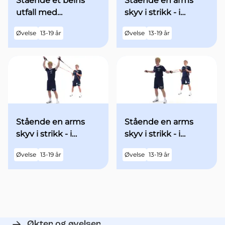
Stående et beins
Stående en arms
utfall med
skyv i strikk - i
minibands fra
utgangsstilling med
Øvelse
13-19 år
Øvelse
13-19 år
utgangsstilling
begge armene over
hodet - med økt fart
Stående en arms
Stående en arms
skyv i strikk - i
skyv i strikk - i
utgangsstilling med
utgangsstilling med
Øvelse
13-19 år
Øvelse
13-19 år
begge armene over
begge armene
hodet
"90grader" ut til
siden - med økt fart
Økter og øvelser