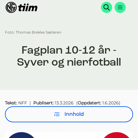
Søk
Foto: Thomas Brekke Sæteren
Fagplan 10-12 år -
Syver og nierfotball
Tekst:
NFF
|
Publisert:
13.3.2026
(
Oppdatert:
1.6.2026
)
Innhold