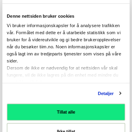
score mål
Denne nettsiden bruker cookies
Videoeksempler
Vi bruker informasjonskapsler for å analysere trafikken
vår. Formålet med dette er å utarbeide statistikk som vi
bruker for å videreutvikle og gi bedre brukeropplevelser
Vinne ball/hindre motstander i å
når du besøker tiim.no. Noen informasjonskapsler er
også lagt inn av tredjeparts tjenester som vises på våre
komme forbi oss
sider.
Dersom de ikke er nødvendig for at nettsiden vår skal
Læringsmomenter førsteforsvarer
fungere, vil de ikke lagres på din enhet med mindre du
samtykker til dette.
Læringsmomenter resten av laget
Detaljer
Ferdige økter - Vinne ball, hindre
Tillat alle
motstander i å komme forbi oss
Ikke tillat