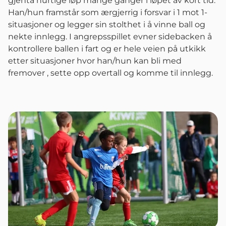
gjenta hurtige løp mange ganger i løpet av kort tid.
Han/hun framstår som ærgjerrig i forsvar i 1 mot 1-
situasjoner og legger sin stolthet i å vinne ball og
nekte innlegg. I angrepsspillet evner sidebacken å
kontrollere ballen i fart og er hele veien på utkikk
etter situasjoner hvor han/hun kan bli med
fremover , sette opp overtall og komme til innlegg.