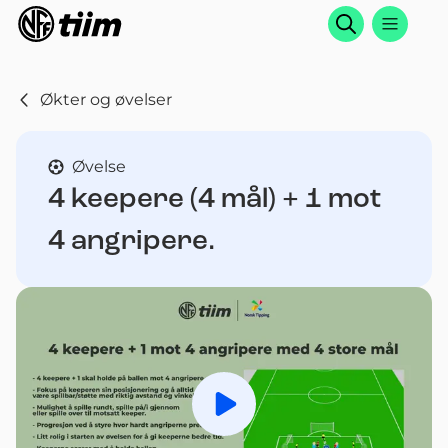
Søk
Økter og øvelser
Øvelse
4 keepere (4 mål) + 1 mot
4 angripere.
Spill av