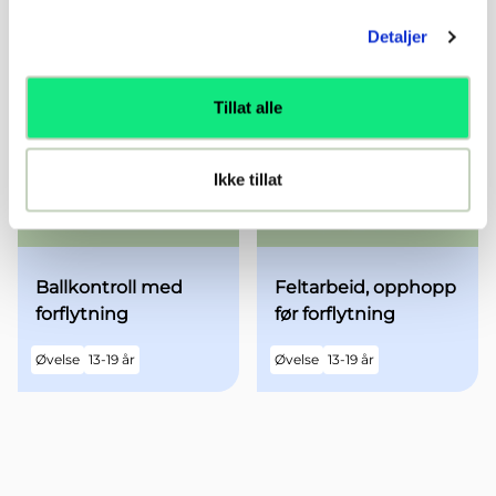
Skuddklar.
Feltarbeid, forlenge
Detaljer
Nærskudd
ballen etter innlegg
Øvelse
13-19 år
Øvelse
13-19 år
Tillat alle
Ikke tillat
Ballkontroll med
Feltarbeid, opphopp
forflytning
før forflytning
Øvelse
13-19 år
Øvelse
13-19 år