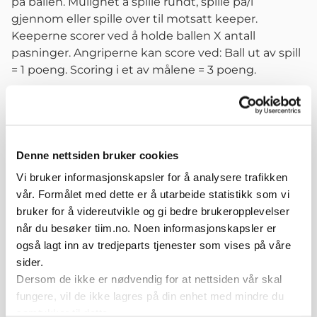
på ballen. Mulighet å spille rundt, spille på/i
gjennom eller spille over til motsatt keeper.
Keeperne scorer ved å holde ballen X antall
pasninger. Angriperne kan score ved: Ball ut av spill
= 1 poeng. Scoring i et av målene = 3 poeng.
Variasjoner
Start gjerne øvelsen der presset ikke er så hardt.
Størrelse på spillområdet.
Denne nettsiden bruker cookies
Vi bruker informasjonskapsler for å analysere trafikken
vår. Formålet med dette er å utarbeide statistikk som vi
bruker for å videreutvikle og gi bedre brukeropplevelser
Relaterte øvelser
når du besøker tiim.no. Noen informasjonskapsler er
også lagt inn av tredjeparts tjenester som vises på våre
sider.
Dersom de ikke er nødvendig for at nettsiden vår skal
fungere, vil de ikke lagres på din enhet med mindre du
samtykker til dette.