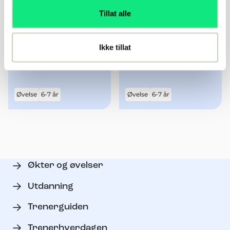
Tillat alle
Ikke tillat
Rødt lys
Spill med vant
Øvelse
6-7 år
Øvelse
6-7 år
Økter og øvelser
Utdanning
Trenerguiden
Trenerhverdagen