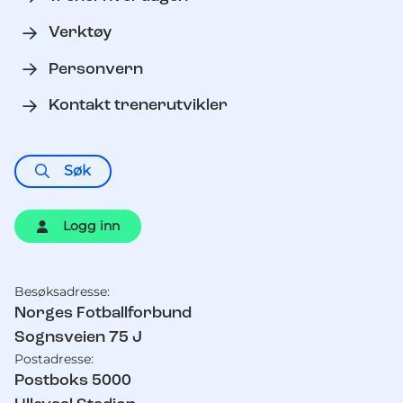
Verktøy
Personvern
Kontakt trenerutvikler
Søk
Logg inn
Besøksadresse:
Kontaktinformasjon
Norges Fotballforbund
Sognsveien 75 J
Postadresse:
Postboks 5000