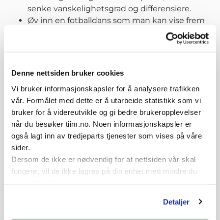
senke vanskelighetsgrad og differensiere.
Øv inn en fotballdans som man kan vise frem
til foreldrene
Denne nettsiden bruker cookies
Relaterte øvelser
Vi bruker informasjonskapsler for å analysere trafikken
vår. Formålet med dette er å utarbeide statistikk som vi
bruker for å videreutvikle og gi bedre brukeropplevelser
når du besøker tiim.no. Noen informasjonskapsler er
også lagt inn av tredjeparts tjenester som vises på våre
sider.
1 mot 1 mot 1 mot 1
Rappeleken
Dersom de ikke er nødvendig for at nettsiden vår skal
fungere, vil de ikke lagres på din enhet med mindre du
samtykker til dette.
Øvelse
6-7 år
Øvelse
6-7 år
Detaljer