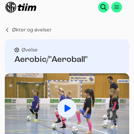
Søk
Økter og øvelser
Øvelse
Aerobic/"Aeroball"
Spill av