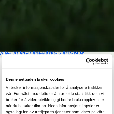
Bruk filterene for å finne fotballøkter
Alle
+ 20 år
6-7 år
8-9 år
10-12 år
13-19 år
Filtrer på alder
Filtrer på visning
Økter og øvelser
Endre filter
Fant
12 økter
med
valgt
filter
Denne nettsiden bruker cookies
Vi bruker informasjonskapsler for å analysere trafikken
Alle økter og øvelser
vår. Formålet med dette er å utarbeide statistikk som vi
bruker for å videreutvikle og gi bedre brukeropplevelser
Fra bearbeiding
Fra bearbeiding
når du besøker tiim.no. Noen informasjonskapsler er
(A1) til inn i
(A1) til inn i
også lagt inn av tredjeparts tjenester som vises på våre