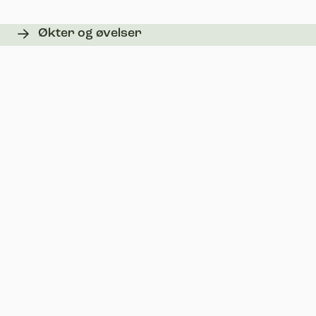
Økter og øvelser
Utdanning
Trenerguiden
Trenerhverdagen
Verktøy
Personvern
Kontakt trenerutvikler
Søk
Logg inn